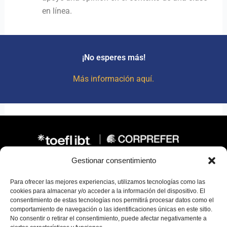
en línea.
¡No esperes más!
Más información aquí.
Gestionar consentimiento
Se recomienda navegar este sitio con Google Chrome
Para ofrecer las mejores experiencias, utilizamos tecnologías como las
“Síguenos en nuestras redes sociales para más
cookies para almacenar y/o acceder a la información del dispositivo. El
actualizaciones y recursos.”
consentimiento de estas tecnologías nos permitirá procesar datos como el
comportamiento de navegación o las identificaciones únicas en este sitio.
No consentir o retirar el consentimiento, puede afectar negativamente a