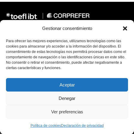
Gestionar consentimiento
Se recomienda navegar este sitio con Google Chrome
Para ofrecer las mejores experiencias, utilizamos tecnologías como las
“Síguenos en nuestras redes sociales para más
cookies para almacenar y/o acceder a la información del dispositivo. El
actualizaciones y recursos.”
consentimiento de estas tecnologías nos permitirá procesar datos como el
comportamiento de navegación o las identificaciones únicas en este sitio.
No consentir o retirar el consentimiento, puede afectar negativamente a
ciertas características y funciones.
L
W
i
h
n
a
Contacto
k
t
Aceptar
e
s
d
a
Teléfono: +57 604 320 5727
i
p
Denegar
n
p
Correo Electrónico:
toefl@corprefer.com
Ver preferencias
Powered by:
CORPREFER 2026 ©
Política de cookies
Declaración de privacidad