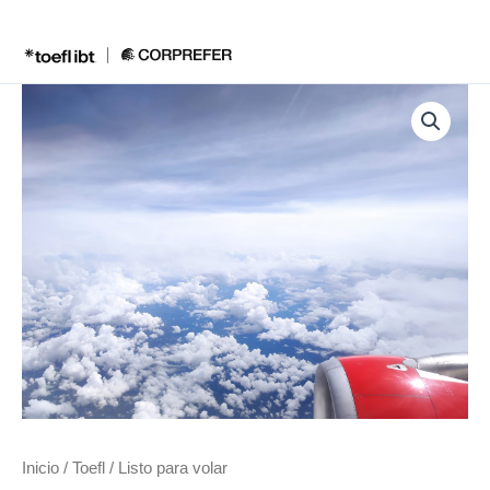
Ir
al
contenido
Listo
para
volar
cantidad
Inicio
/
Toefl
/ Listo para volar