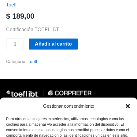
Toefl
$
189,00
Certificación TOEFL iBT
Añadir al carrito
Categoría:
Toefl
Gestionar consentimiento
Se recomienda navegar este sitio con Google Chrome
Para ofrecer las mejores experiencias, utilizamos tecnologías como las
“Síguenos en nuestras redes sociales para más
cookies para almacenar y/o acceder a la información del dispositivo. El
actualizaciones y recursos.”
consentimiento de estas tecnologías nos permitirá procesar datos como el
comportamiento de navegación o las identificaciones únicas en este sitio.